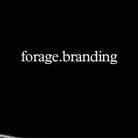
f
o
r
a
g
e
.
b
r
a
n
d
i
n
g